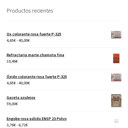
Productos recientes
Ox colorante rosa fuerte P-325
Rango
4,65
€
-
40,00
€
de
precios:
Refractaria marte chamota fina
desde
10,46
€
4,65€
hasta
Óxido colorante rosa fuerte P-325
40,00€
Rango
4,65
€
-
40,00
€
de
precios:
Gaceta azulejos
desde
59,00
€
4,65€
hasta
Engobe rosa pálido ENSP 23 Polvo
40,00€
Rango
3,76
€
-
6,72
€