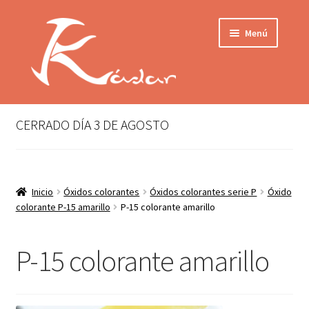
Ir
Ir
Menú
a
al
la
contenido
navegación
Tienda
INICIO
Mi cuenta
CERRADO DÍA 3 DE AGOSTO
QUIENES SOMOS
Contactar
ENVÍO
Inicio
Óxidos colorantes
Óxidos colorantes serie P
Óxido
Localización
colorante P-15 amarillo
P-15 colorante amarillo
CONDICIONES
PRIVACIDAD
P-15 colorante amarillo
Expandir
PRODUCTOS
el