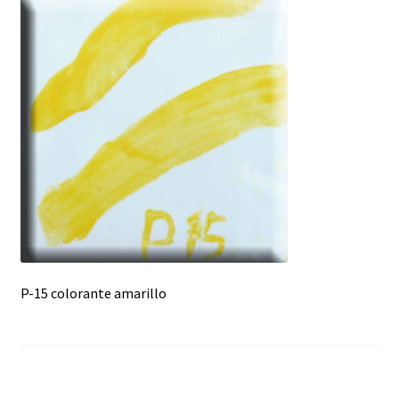
menú
hijo
P-15 colorante amarillo