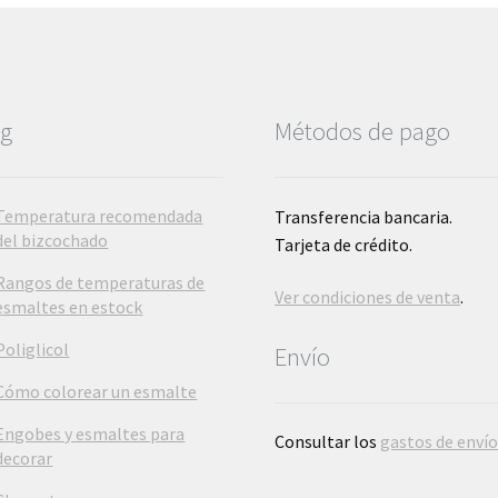
og
Métodos de pago
Temperatura recomendada
Transferencia bancaria.
del bizcochado
Tarjeta de crédito.
Rangos de temperaturas de
Ver condiciones de venta
.
esmaltes en estock
Poliglicol
Envío
Cómo colorear un esmalte
Engobes y esmaltes para
Consultar los
gastos de enví
decorar