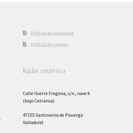
Política de privacidad
Política de cookies
Kádar cerámica
Calle Ilustre Fregona, s/n., nave 6
(bajo Cetransa)
47155 Santovenia de Pisuerga
o
.
Valladolid