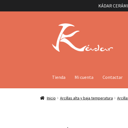
KÁDAR CERÁMI
Ir
Ir
a
al
la
contenido
navegación
Tienda
Mi cuenta
Contactar
Inicio
Arcillas alta y baja temperatura
Arcill