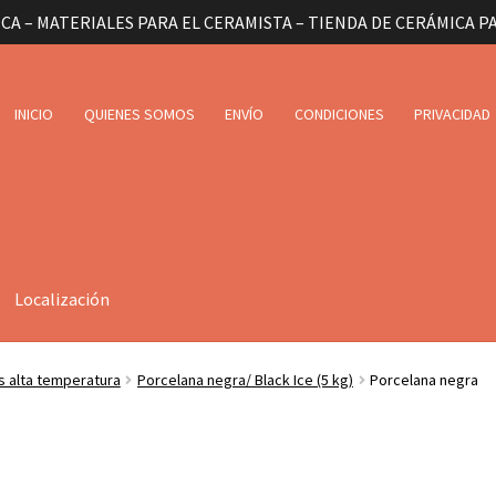
CA – MATERIALES PARA EL CERAMISTA – TIENDA DE CERÁMICA P
INICIO
QUIENES SOMOS
ENVÍO
CONDICIONES
PRIVACIDAD
Localización
as alta temperatura
Porcelana negra/ Black Ice (5 kg)
Porcelana negra