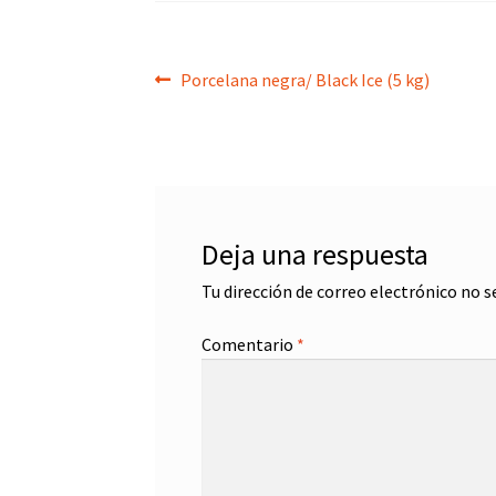
Navegación
Anterior:
Porcelana negra/ Black Ice (5 kg)
de
entradas
Deja una respuesta
Tu dirección de correo electrónico no s
Comentario
*