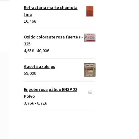
precios:
Refractaria marte chamota
desde
fina
4,65€
10,46
€
hasta
40,00€
Óxido colorante rosa fuerte P-
325
Rango
4,65
€
-
40,00
€
de
precios:
Gaceta azulejos
desde
59,00
€
4,65€
hasta
Engobe rosa pálido ENSP 23
40,00€
Polvo
Rango
3,76
€
-
6,72
€
de
precios:
desde
3,76€
hasta