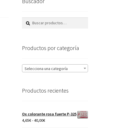
Buscador
Buscar
Buscar
por:
Productos por categoría
Selecciona una categoría
Productos recientes
Ox colorante rosa fuerte P-325
Rango
4,65
€
-
40,00
€
de