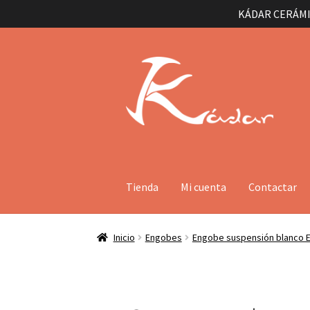
KÁDAR CERÁMI
Ir
Ir
a
al
la
contenido
navegación
Tienda
Mi cuenta
Contactar
Inicio
Engobes
Engobe suspensión blanco 