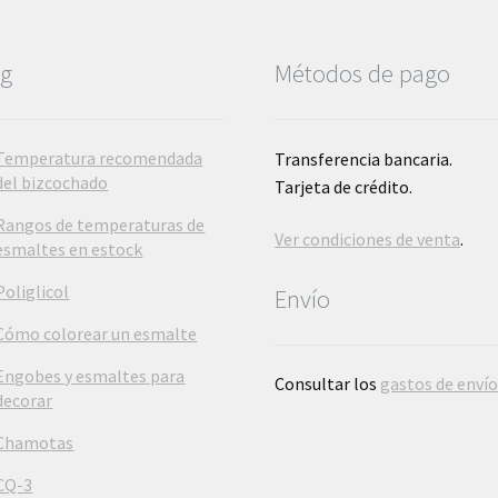
og
Métodos de pago
Temperatura recomendada
Transferencia bancaria.
del bizcochado
Tarjeta de crédito.
Rangos de temperaturas de
Ver condiciones de venta
.
esmaltes en estock
Poliglicol
Envío
Cómo colorear un esmalte
Engobes y esmaltes para
Consultar los
gastos de enví
decorar
Chamotas
CQ-3