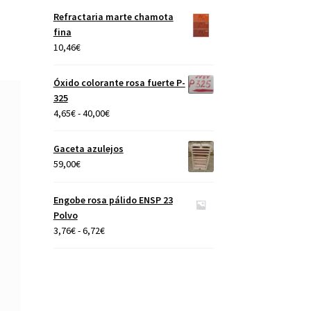
precios:
Refractaria marte chamota
desde
fina
4,65€
10,46
€
hasta
40,00€
Óxido colorante rosa fuerte P-
325
Rango
4,65
€
-
40,00
€
de
precios:
Gaceta azulejos
desde
59,00
€
4,65€
hasta
Engobe rosa pálido ENSP 23
40,00€
Polvo
Rango
3,76
€
-
6,72
€
de
precios:
desde
3,76€
hasta