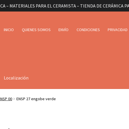
CA – MATERIALES PARA EL CERAMISTA – TIENDA DE CERÁMICA P
INICIO
QUIENES SOMOS
ENVÍO
CONDICIONES
PRIVACIDAD
Localización
ENSP 00
ENSP 27 engobe verde