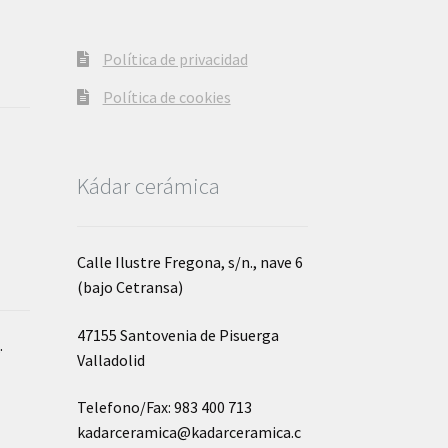
Política de privacidad
Política de cookies
Kádar cerámica
Calle Ilustre Fregona, s/n., nave 6
(bajo Cetransa)
47155 Santovenia de Pisuerga
o
.
Valladolid
Telefono/Fax: 983 400 713
kadarceramica@kadarceramica.c