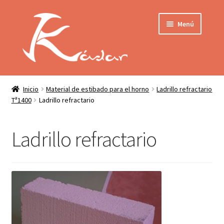
Ir
Ir
Menú
a
al
la
contenido
navegación
Tienda
INICIO
Mi cuenta
Inicio
Material de estibado para el horno
Ladrillo refractario
Tª1400
Ladrillo refractario
QUIENES SOMOS
Contactar
ENVÍO
Ladrillo refractario
Localización
CONDICIONES
PRIVACIDAD
Expandir
PRODUCTOS
el