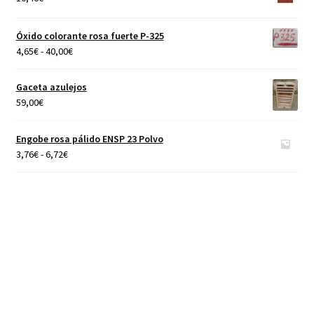
4,65€
hasta
Óxido colorante rosa fuerte P-325
40,00€
Rango
4,65
€
-
40,00
€
de
precios:
Gaceta azulejos
desde
59,00
€
4,65€
hasta
Engobe rosa pálido ENSP 23 Polvo
40,00€
Rango
3,76
€
-
6,72
€
de
precios:
desde
3,76€
hasta
6,72€