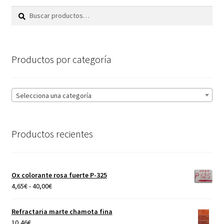
Buscar
Buscar
por:
Productos por categoría
Selecciona una categoría
Productos recientes
Ox colorante rosa fuerte P-325
Rango
4,65
€
-
40,00
€
de
precios:
Refractaria marte chamota fina
desde
10,46
€