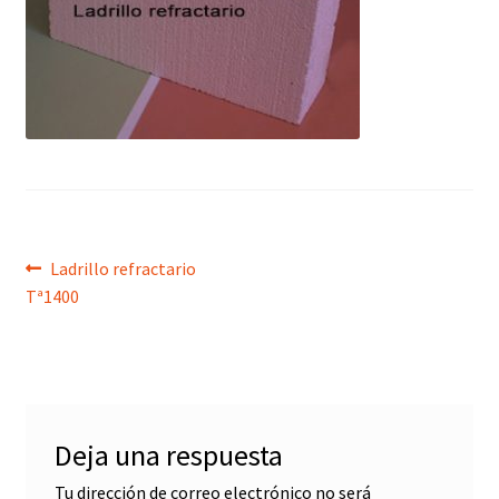
menú
hijo
Navegación
Anterior:
Ladrillo refractario
Tª1400
de
entradas
Deja una respuesta
Tu dirección de correo electrónico no será