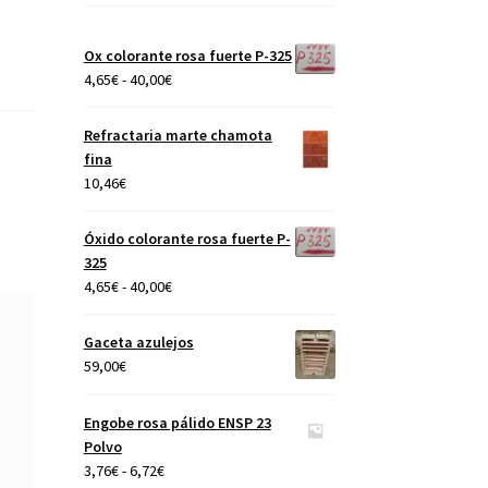
Ox colorante rosa fuerte P-325
Rango
4,65
€
-
40,00
€
de
precios:
Refractaria marte chamota
desde
fina
4,65€
10,46
€
hasta
40,00€
Óxido colorante rosa fuerte P-
325
Rango
4,65
€
-
40,00
€
de
precios:
Gaceta azulejos
desde
59,00
€
4,65€
hasta
Engobe rosa pálido ENSP 23
40,00€
Polvo
Rango
3,76
€
-
6,72
€