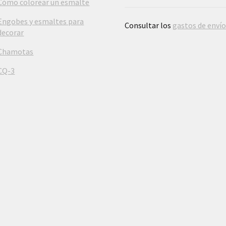
Cómo colorear un esmalte
Engobes y esmaltes para
Consultar los
gastos de enví
decorar
Chamotas
CQ-3