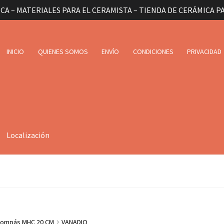
CA – MATERIALES PARA EL CERAMISTA – TIENDA DE CERÁMICA P
INICIO
QUIENES SOMOS
ENVÍO
CONDICIONES
PRIVACIDAD
Localización
ompás MHC 20 CM
VANADIO