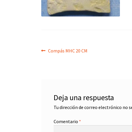
Navegación
Anterior:
Compás MHC 20 CM
de
entradas
Deja una respuesta
Tu dirección de correo electrónico no s
Comentario
*