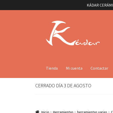
KÁDAR CERÁMI
Ir
Ir
a
al
la
contenido
navegación
Tienda
Mi cuenta
Contactar
CERRADO DÍA 3 DE AGOSTO
Inicio
Herramientas
herramientas varias
C