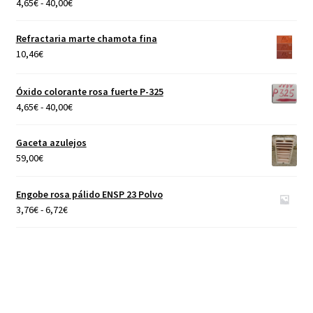
Rango
4,65
€
-
40,00
€
de
precios:
Refractaria marte chamota fina
desde
10,46
€
4,65€
hasta
Óxido colorante rosa fuerte P-325
40,00€
Rango
4,65
€
-
40,00
€
de
precios:
Gaceta azulejos
desde
59,00
€
4,65€
hasta
Engobe rosa pálido ENSP 23 Polvo
40,00€
Rango
3,76
€
-
6,72
€
de
precios:
desde
3,76€
hasta
6,72€