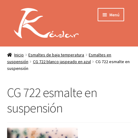
Ir
Ir
Menú
a
al
la
contenido
navegación
Tienda
INICIO
Mi cuenta
Inicio
Esmaltes de baja temperatura
Esmaltes en
suspensión
CG 722 blanco jaspeado en azul
CG 722 esmalte en
QUIENES SOMOS
suspensión
Contactar
ENVÍO
Localización
CG 722 esmalte en
CONDICIONES
suspensión
PRIVACIDAD
Expandir
PRODUCTOS
el