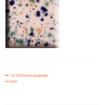
menú
hijo
Navegación
Anterior:
CG 722 blanco jaspeado
en azul
de
entradas