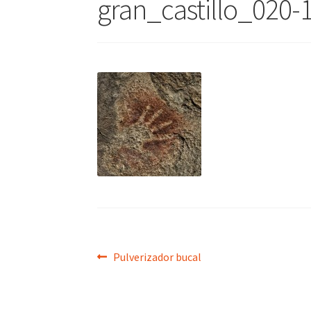
gran_castillo_020-
Navegación
Anterior:
Pulverizador bucal
de