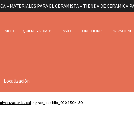
CA – MATERIALES PARA EL CERAMISTA – TIENDA DE CERÁMICA P
INICIO
QUIENES SOMOS
ENVÍO
CONDICIONES
PRIVACIDAD
Localización
ulverizador bucal
gran_castillo_020-150×150