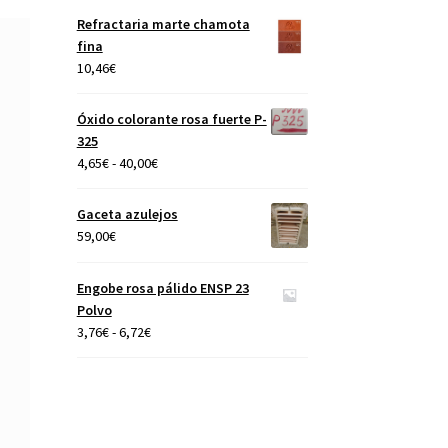
precios:
Refractaria marte chamota
desde
fina
4,65€
10,46
€
hasta
40,00€
Óxido colorante rosa fuerte P-
325
Rango
4,65
€
-
40,00
€
de
precios:
Gaceta azulejos
desde
59,00
€
4,65€
hasta
Engobe rosa pálido ENSP 23
40,00€
Polvo
Rango
3,76
€
-
6,72
€
de
precios:
desde
3,76€
hasta