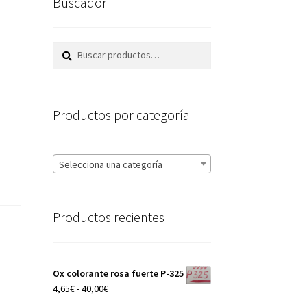
Buscador
Buscar
Buscar
por:
Productos por categoría
Selecciona una categoría
Productos recientes
Ox colorante rosa fuerte P-325
Rango
4,65
€
-
40,00
€
de