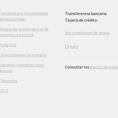
Temperatura recomendada
Transferencia bancaria.
del bizcochado
Tarjeta de crédito.
Rangos de temperaturas de
Ver condiciones de venta
.
esmaltes en estock
Poliglicol
Envío
Cómo colorear un esmalte
Engobes y esmaltes para
Consultar los
gastos de enví
decorar
Chamotas
CQ-3