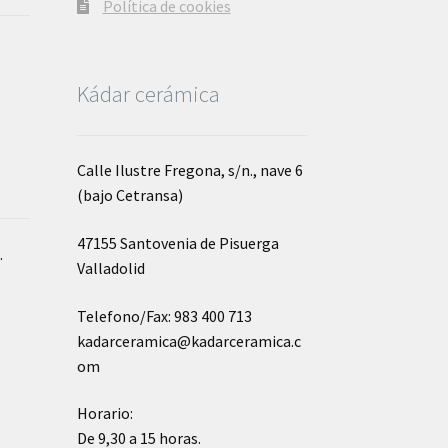
Política de cookies
Kádar cerámica
Calle Ilustre Fregona, s/n., nave 6
(bajo Cetransa)
47155 Santovenia de Pisuerga
o
.
Valladolid
Telefono/Fax: 983 400 713
kadarceramica@kadarceramica.c
om
Horario:
De 9,30 a 15 horas.