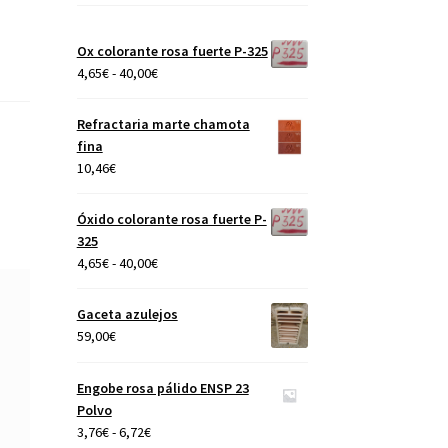
Ox colorante rosa fuerte P-325
Rango
4,65
€
-
40,00
€
de
precios:
Refractaria marte chamota
desde
fina
4,65€
10,46
€
hasta
40,00€
Óxido colorante rosa fuerte P-
325
Rango
4,65
€
-
40,00
€
de
precios:
Gaceta azulejos
desde
59,00
€
4,65€
hasta
Engobe rosa pálido ENSP 23
40,00€
Polvo
Rango
3,76
€
-
6,72
€