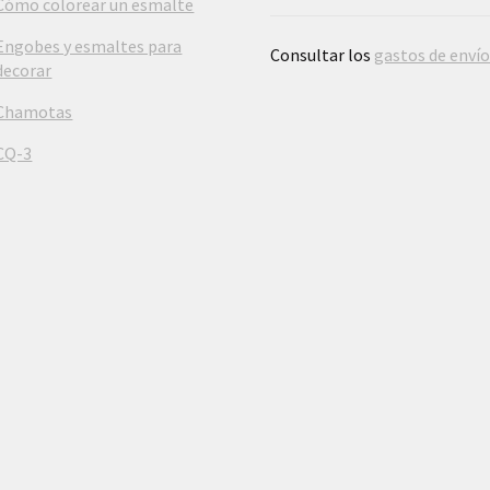
Cómo colorear un esmalte
Engobes y esmaltes para
Consultar los
gastos de enví
decorar
Chamotas
CQ-3