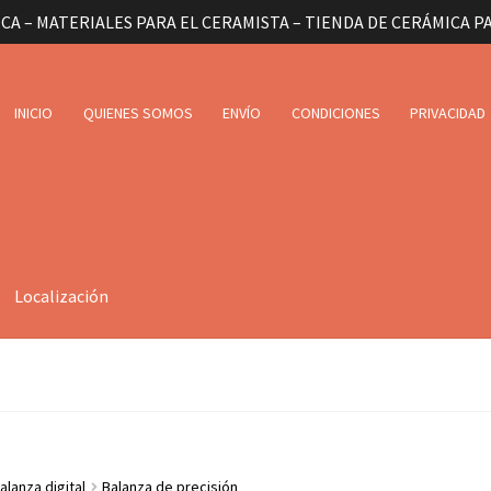
CA – MATERIALES PARA EL CERAMISTA – TIENDA DE CERÁMICA P
INICIO
QUIENES SOMOS
ENVÍO
CONDICIONES
PRIVACIDAD
Localización
alanza digital
Balanza de precisión