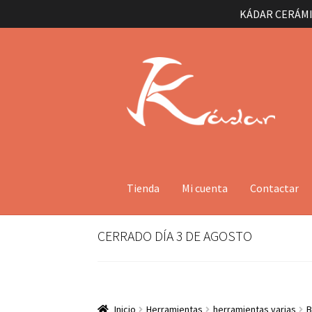
KÁDAR CERÁMI
Ir
Ir
a
al
la
contenido
navegación
Tienda
Mi cuenta
Contactar
CERRADO DÍA 3 DE AGOSTO
Inicio
Herramientas
herramientas varias
B