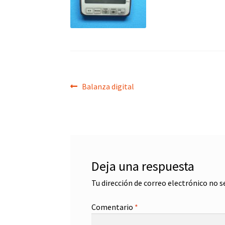
Navegación
Anterior:
Balanza digital
de
entradas
Deja una respuesta
Tu dirección de correo electrónico no s
Comentario
*