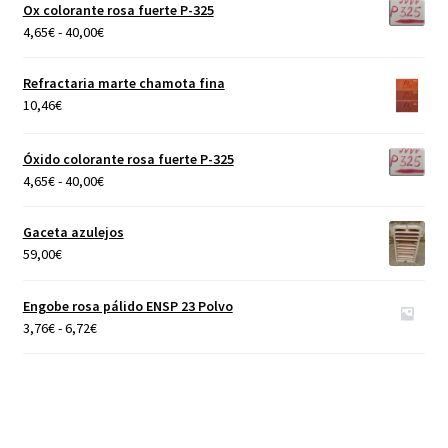
Ox colorante rosa fuerte P-325
Rango
4,65
€
-
40,00
€
de
precios:
Refractaria marte chamota fina
desde
10,46
€
4,65€
hasta
Óxido colorante rosa fuerte P-325
40,00€
Rango
4,65
€
-
40,00
€
de
precios:
Gaceta azulejos
desde
59,00
€
4,65€
hasta
Engobe rosa pálido ENSP 23 Polvo
40,00€
Rango
3,76
€
-
6,72
€
de
precios:
desde
3,76€
hasta