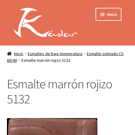
Ir
Ir
Menú
a
al
la
contenido
navegación
Tienda
INICIO
Mi cuenta
Inicio
Esmaltes de baja temperatura
Esmalte satinado CS
60/40
Esmalte marrón rojizo 5132
QUIENES SOMOS
Contactar
ENVÍO
Esmalte marrón rojizo
Localización
CONDICIONES
5132
PRIVACIDAD
Expandir
PRODUCTOS
el