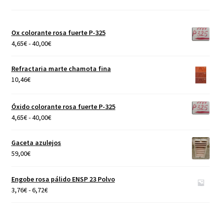
Ox colorante rosa fuerte P-325
Rango
4,65
€
-
40,00
€
de
precios:
Refractaria marte chamota fina
desde
10,46
€
4,65€
hasta
Óxido colorante rosa fuerte P-325
40,00€
Rango
4,65
€
-
40,00
€
de
precios:
Gaceta azulejos
desde
59,00
€
4,65€
hasta
Engobe rosa pálido ENSP 23 Polvo
40,00€
Rango
3,76
€
-
6,72
€
de
precios: