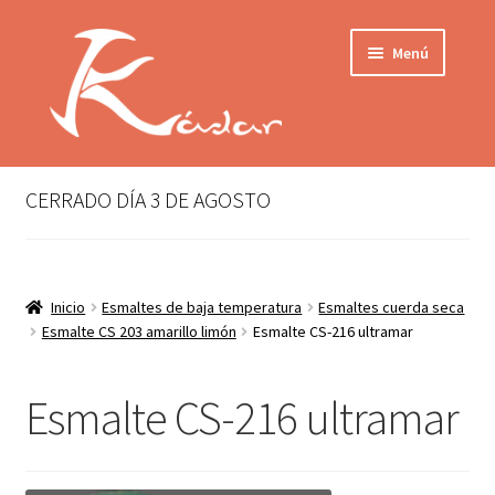
Ir
Ir
Menú
a
al
la
contenido
navegación
Tienda
INICIO
Mi cuenta
CERRADO DÍA 3 DE AGOSTO
QUIENES SOMOS
Contactar
ENVÍO
Inicio
Esmaltes de baja temperatura
Esmaltes cuerda seca
Localización
Esmalte CS 203 amarillo limón
Esmalte CS-216 ultramar
CONDICIONES
PRIVACIDAD
Esmalte CS-216 ultramar
Expandir
PRODUCTOS
el