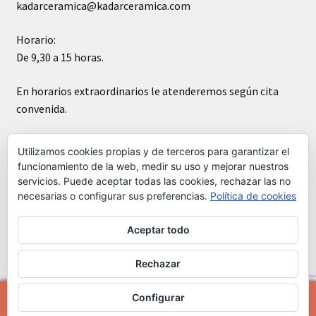
kadarceramica@kadarceramica.com
Horario:
De 9,30 a 15 horas.
En horarios extraordinarios le atenderemos según cita
convenida.
Sábados cerrado
Utilizamos cookies propias y de terceros para garantizar el
funcionamiento de la web, medir su uso y mejorar nuestros
servicios. Puede aceptar todas las cookies, rechazar las no
necesarias o configurar sus preferencias.
Política de cookies
Aceptar todo
© Kádar cerámica 2026
Construido con WooCommerce
.
Rechazar
Configurar
0
Buscar
Buscar