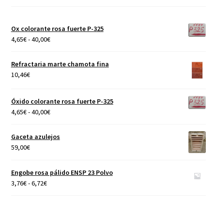
Ox colorante rosa fuerte P-325
Rango
4,65
€
-
40,00
€
de
precios:
Refractaria marte chamota fina
desde
10,46
€
4,65€
hasta
Óxido colorante rosa fuerte P-325
40,00€
Rango
4,65
€
-
40,00
€
de
precios:
Gaceta azulejos
desde
59,00
€
4,65€
hasta
Engobe rosa pálido ENSP 23 Polvo
40,00€
Rango
3,76
€
-
6,72
€
de
precios:
desde