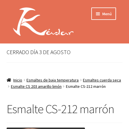
Ir
Ir
Menú
a
al
la
contenido
navegación
Tienda
INICIO
Mi cuenta
CERRADO DÍA 3 DE AGOSTO
QUIENES SOMOS
Contactar
ENVÍO
Inicio
Esmaltes de baja temperatura
Esmaltes cuerda seca
Localización
Esmalte CS 203 amarillo limón
Esmalte CS-212 marrón
CONDICIONES
PRIVACIDAD
Esmalte CS-212 marrón
Expandir
PRODUCTOS
el