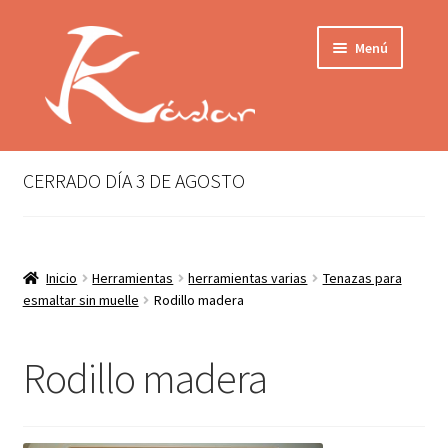
Ir
Ir
Menú
a
al
la
contenido
navegación
Tienda
INICIO
Mi cuenta
CERRADO DÍA 3 DE AGOSTO
QUIENES SOMOS
Contactar
ENVÍO
Inicio
Herramientas
herramientas varias
Tenazas para
Localización
esmaltar sin muelle
Rodillo madera
CONDICIONES
PRIVACIDAD
Rodillo madera
Expandir
PRODUCTOS
el