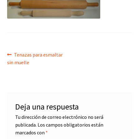
menú
hijo
Navegación
Anterior:
Tenazas para esmaltar
sin muelle
de
entradas
Deja una respuesta
Tu dirección de correo electrónico no será
publicada.
Los campos obligatorios están
marcados con
*