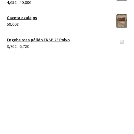
Rango
4,65
€
-
40,00
€
de
precios:
Gaceta azulejos
desde
59,00
€
4,65€
hasta
Engobe rosa pálido ENSP 23 Polvo
40,00€
Rango
3,76
€
-
6,72
€
de
precios:
desde
3,76€
hasta
6,72€