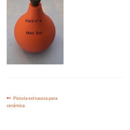
menú
hijo
Navegación
Anterior:
Pistola extrusora para
cerámica
de
entradas