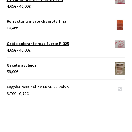
Rango
4,65
€
-
40,00
€
de
precios:
Refractaria marte chamota fina
desde
10,46
€
4,65€
hasta
Óxido colorante rosa fuerte P-325
40,00€
Rango
4,65
€
-
40,00
€
de
precios:
Gaceta azulejos
desde
59,00
€
4,65€
hasta
Engobe rosa pálido ENSP 23 Polvo
40,00€
Rango
3,76
€
-
6,72
€
de
precios:
desde
3,76€
hasta