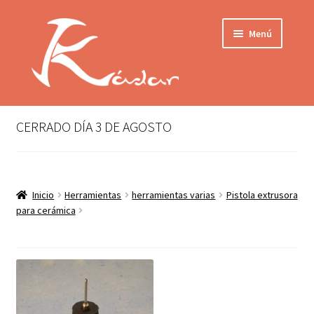
Ir
Ir
Menú
a
al
la
contenido
navegación
Tienda
INICIO
Mi cuenta
CERRADO DÍA 3 DE AGOSTO
QUIENES SOMOS
Contactar
ENVÍO
Inicio
Herramientas
herramientas varias
Pistola extrusora
Localización
para cerámica
CONDICIONES
PRIVACIDAD
Expandir
PRODUCTOS
el