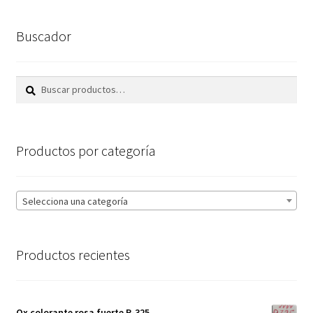
Buscador
Buscar
Buscar
por:
Productos por categoría
Selecciona una categoría
Productos recientes
Ox colorante rosa fuerte P-325