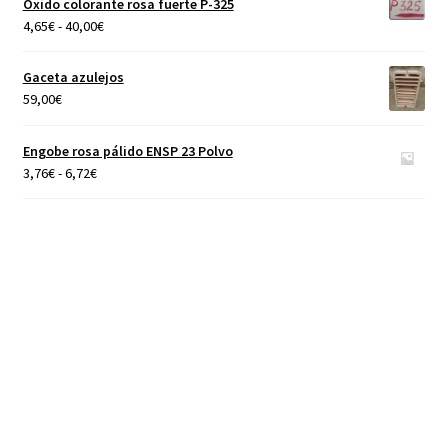
Óxido colorante rosa fuerte P-325
40,00€
Rango
4,65
€
-
40,00
€
de
precios:
Gaceta azulejos
desde
59,00
€
4,65€
hasta
Engobe rosa pálido ENSP 23 Polvo
40,00€
Rango
3,76
€
-
6,72
€
de
precios:
desde
3,76€
hasta
6,72€