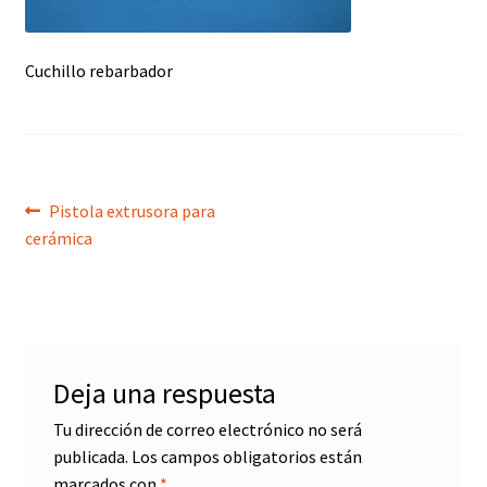
menú
hijo
Cuchillo rebarbador
Navegación
Anterior:
Pistola extrusora para
cerámica
de
entradas
Deja una respuesta
Tu dirección de correo electrónico no será
publicada.
Los campos obligatorios están
marcados con
*