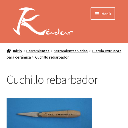
Ir
Ir
Menú
a
al
la
contenido
navegación
Tienda
INICIO
Mi cuenta
Inicio
Herramientas
herramientas varias
Pistola extrusora
para cerámica
Cuchillo rebarbador
QUIENES SOMOS
Contactar
ENVÍO
Cuchillo rebarbador
Localización
CONDICIONES
PRIVACIDAD
Expandir
PRODUCTOS
el