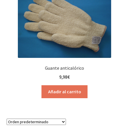
menú
hijo
Guante anticalórico
9,98
€
Añadir al carrito