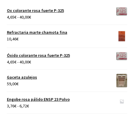
Ox colorante rosa fuerte P-325
Rango
4,65
€
-
40,00
€
de
precios:
Refractaria marte chamota fina
desde
10,46
€
4,65€
hasta
Óxido colorante rosa fuerte P-325
40,00€
Rango
4,65
€
-
40,00
€
de
precios:
Gaceta azulejos
desde
59,00
€
4,65€
hasta
Engobe rosa pálido ENSP 23 Polvo
40,00€
Rango
3,76
€
-
6,72
€
de
precios:
desde
3,76€