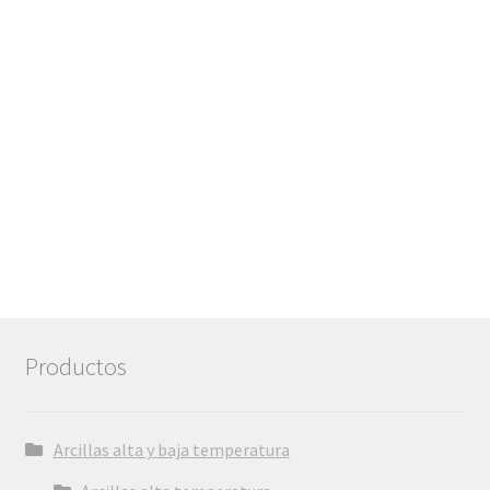
hasta
6,72€
Productos
Arcillas alta y baja temperatura