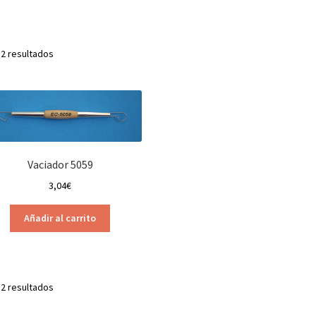
 2 resultados
Vaciador 5059
3,04
€
Añadir al carrito
 2 resultados