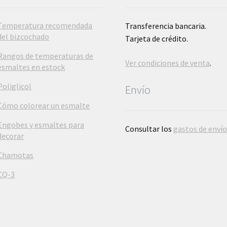
Temperatura recomendada
Transferencia bancaria.
del bizcochado
Tarjeta de crédito.
Rangos de temperaturas de
Ver condiciones de venta
.
esmaltes en estock
Poliglicol
Envío
Cómo colorear un esmalte
Engobes y esmaltes para
Consultar los
gastos de enví
decorar
Chamotas
CQ-3