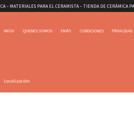
CA – MATERIALES PARA EL CERAMISTA – TIENDA DE CERÁMICA P
INICIO
QUIENES SOMOS
ENVÍO
CONDICIONES
PRIVACIDAD
Localización