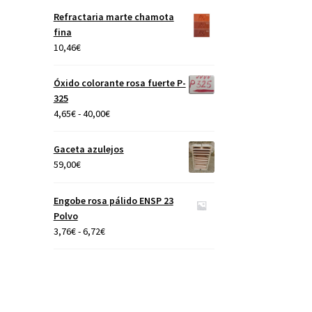
precios:
Refractaria marte chamota
desde
fina
4,65€
10,46
€
hasta
40,00€
Óxido colorante rosa fuerte P-
325
Rango
4,65
€
-
40,00
€
de
precios:
Gaceta azulejos
desde
59,00
€
4,65€
hasta
Engobe rosa pálido ENSP 23
40,00€
Polvo
Rango
3,76
€
-
6,72
€
de
precios:
desde
3,76€
hasta