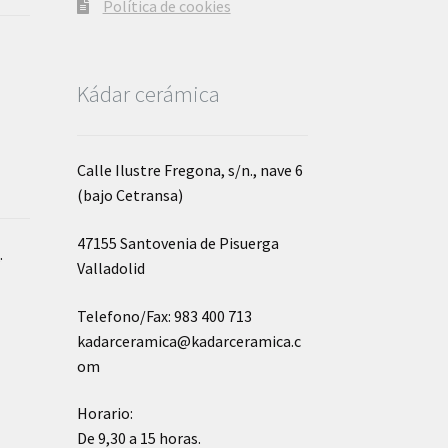
Política de cookies
Kádar cerámica
Calle Ilustre Fregona, s/n., nave 6
(bajo Cetransa)
47155 Santovenia de Pisuerga
o
.
Valladolid
Telefono/Fax: 983 400 713
kadarceramica@kadarceramica.c
om
Horario:
De 9,30 a 15 horas.