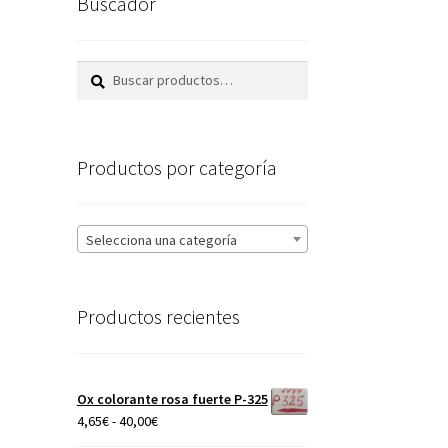
Buscador
Buscar
Buscar
por:
Productos por categoría
Selecciona una categoría
Productos recientes
Ox colorante rosa fuerte P-325
Rango
4,65
€
-
40,00
€
de