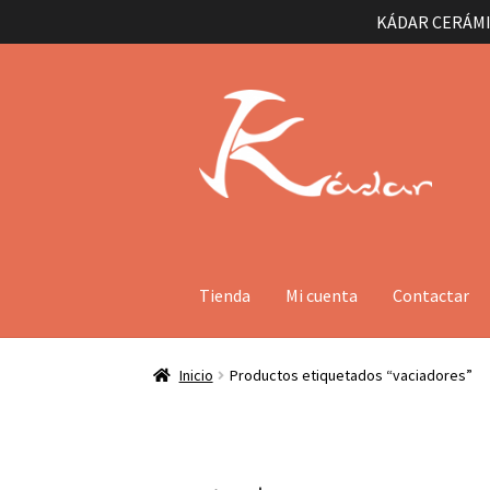
KÁDAR CERÁMI
Ir
Ir
a
al
la
contenido
navegación
Tienda
Mi cuenta
Contactar
Inicio
Productos etiquetados “vaciadores”