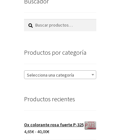
Buscador
Buscar
Buscar
por:
Productos por categoría
Selecciona una categoría
Productos recientes
Ox colorante rosa fuerte P-325
Rango
4,65
€
-
40,00
€
de