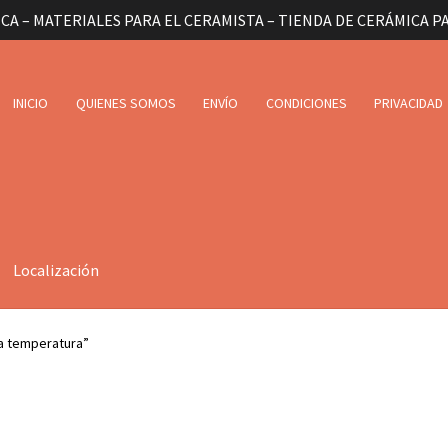
CA – MATERIALES PARA EL CERAMISTA – TIENDA DE CERÁMICA P
INICIO
QUIENES SOMOS
ENVÍO
CONDICIONES
PRIVACIDAD
Localización
ia temperatura”