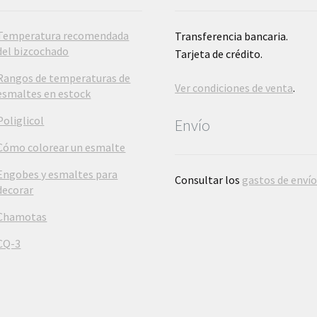
Temperatura recomendada
Transferencia bancaria.
del bizcochado
Tarjeta de crédito.
Rangos de temperaturas de
Ver condiciones de venta
.
esmaltes en estock
Poliglicol
Envío
Cómo colorear un esmalte
Engobes y esmaltes para
Consultar los
gastos de enví
decorar
Chamotas
CQ-3