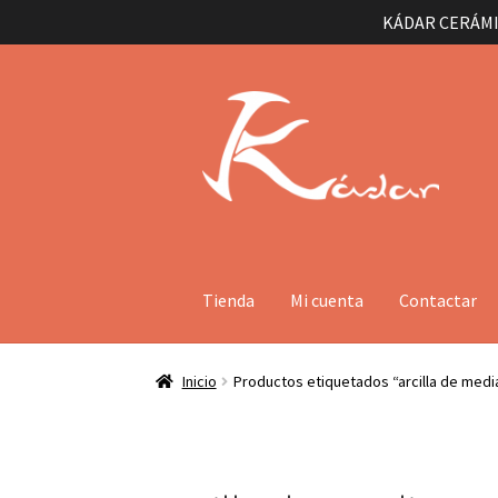
KÁDAR CERÁMI
Ir
Ir
a
al
la
contenido
navegación
Tienda
Mi cuenta
Contactar
Inicio
Productos etiquetados “arcilla de med