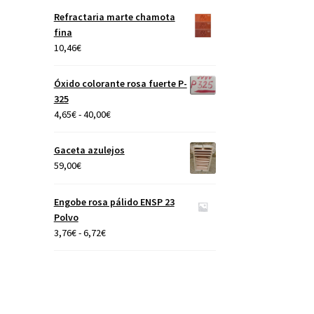
precios:
Refractaria marte chamota
desde
fina
4,65€
10,46
€
hasta
40,00€
Óxido colorante rosa fuerte P-
325
Rango
4,65
€
-
40,00
€
de
precios:
Gaceta azulejos
desde
59,00
€
4,65€
hasta
Engobe rosa pálido ENSP 23
40,00€
Polvo
Rango
3,76
€
-
6,72
€
de
precios:
desde
3,76€
hasta