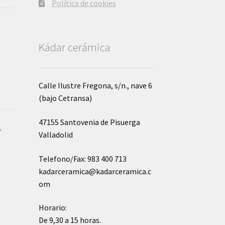
Política de cookies
Kádar cerámica
Calle Ilustre Fregona, s/n., nave 6
(bajo Cetransa)
47155 Santovenia de Pisuerga
o
.
Valladolid
Telefono/Fax: 983 400 713
kadarceramica@kadarceramica.c
om
Horario:
De 9,30 a 15 horas.